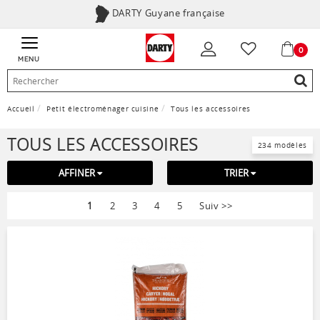
DARTY Guyane française
0
MENU
Accueil
Petit électroménager cuisine
Tous les accessoires
TOUS LES ACCESSOIRES
234 modèles
AFFINER
TRIER
1
2
3
4
5
Suiv
>>