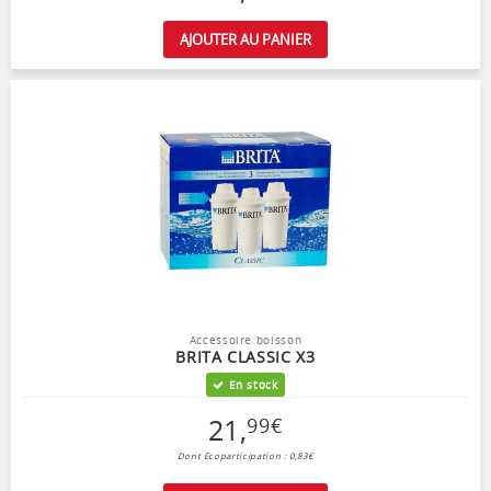
AJOUTER AU PANIER
Accessoire boisson
BRITA CLASSIC X3
En stock
21
,
99
€
Dont Ecoparticipation : 0,83€