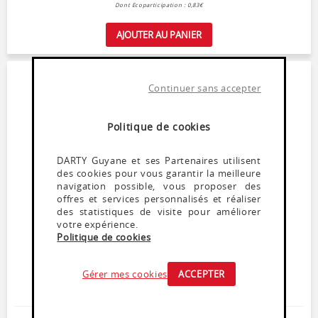
Dont Ecoparticipation : 0,83€
AJOUTER AU PANIER
Continuer sans accepter
Politique de cookies
DARTY Guyane et ses Partenaires utilisent
des cookies pour vous garantir la meilleure
navigation possible, vous proposer des
offres et services personnalisés et réaliser
des statistiques de visite pour améliorer
votre expérience.
Accessoire café
Politique de cookies
BIALETTI TAMIS DOLCE CHEF
En stock
Gérer mes cookies
ACCEPTER
Tamis avec poignée
Utilisation facile et rapide