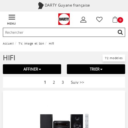
DARTY Guyane française
0
MENU
Accueil
TV, Image et Son
Hifi
HIFI
72 modèles
AFFINER
TRIER
1
2
3
Suiv
>>