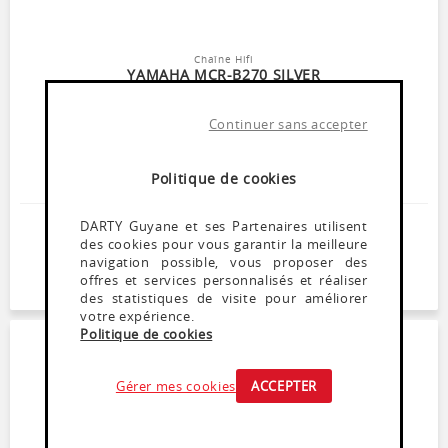
Chaîne Hifi
YAMAHA MCR-B270 SILVER
Momentanément indisponible
Continuer sans accepter
Puissance 2 x 30 watts
Amplificateur numérique
Bluetooth Technologie de contrôle des vibrations
Politique de cookies
Tuner DAB / DAB+
249
,
DARTY Guyane et ses Partenaires utilisent
99
€
des cookies pour vous garantir la meilleure
Dont Ecoparticipation : 0,42€
navigation possible, vous proposer des
offres et services personnalisés et réaliser
Soyez alerté(e) de la remise en stock de ce produit
des statistiques de visite pour améliorer
votre expérience.
Politique de cookies
Gérer mes cookies
ACCEPTER