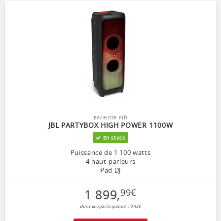
Enceinte hifi
JBL PARTYBOX HIGH POWER 1100W
En stock
Puissance de 1 100 watts
4 haut-parleurs
Pad DJ
1 899
,
99
€
Dont Ecoparticipation : 0,42€