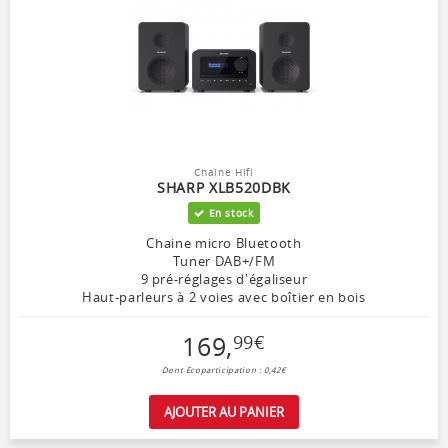
Chaîne Hifi
SHARP XLB520DBK
En stock
Chaine micro Bluetooth
Tuner DAB+/FM
9 pré-réglages d'égaliseur
Haut-parleurs à 2 voies avec boîtier en bois
169
,
99
€
Dont Ecoparticipation : 0,42€
AJOUTER AU PANIER