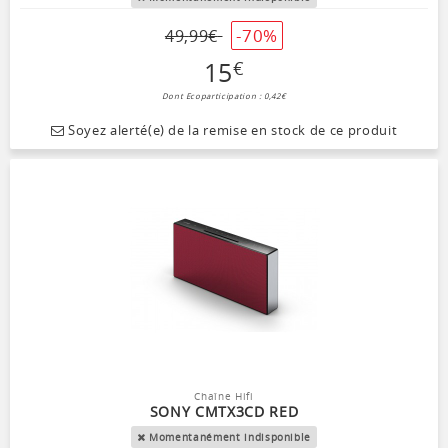
-70%
49
,
99
€
15
€
Dont Ecoparticipation : 0,42€
Soyez alerté(e) de la remise en stock de ce produit
Chaîne Hifi
SONY CMTX3CD RED
Momentanément indisponible