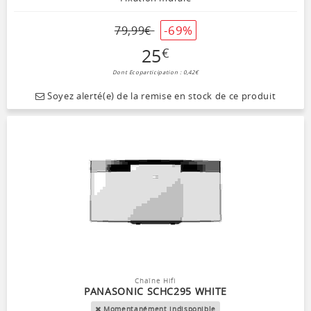
-69%
79
,
99
€
25
€
Dont Ecoparticipation : 0,42€
Soyez alerté(e) de la remise en stock de ce produit
Chaîne Hifi
PANASONIC SCHC295 WHITE
Momentanément indisponible