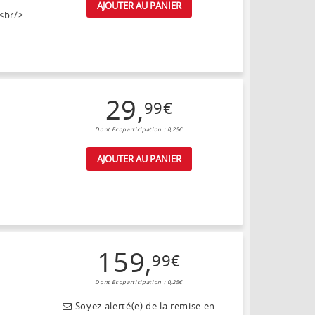
AJOUTER AU PANIER
<br/>
29
,
99
€
Dont Ecoparticipation : 0,25€
AJOUTER AU PANIER
159
,
99
€
Dont Ecoparticipation : 0,25€
Soyez alerté(e) de la remise en