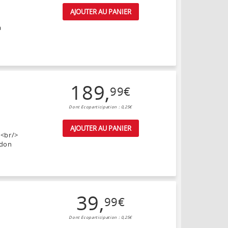
AJOUTER AU PANIER
à
189
,
99
€
Dont Ecoparticipation : 0,25€
AJOUTER AU PANIER
x<br/>
rdon
39
,
99
€
Dont Ecoparticipation : 0,25€