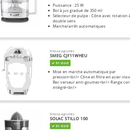
Puissance : 25 W
Bol à jus gradué de 350 ml
Sélecteur de pulpe - Cône avec rotation 
double sens
Marche/arrêt automatiques
Presse-agrumes
SMEG CJF11WHEU
En stock
Mise en marche automatique par
pression<br/> Cône et filtre en acier ino
Bec verseur anti-gouttes<br/> Range co
intégré<br/>
Presse-agrumes
SOLAC STILLO 100
En stock