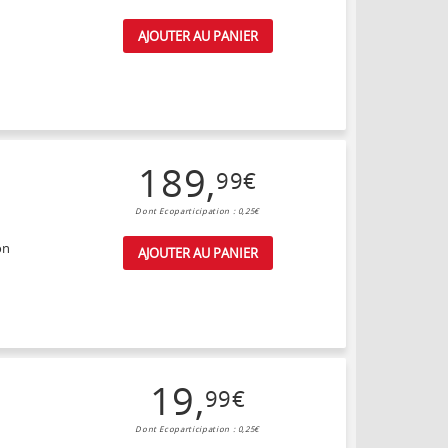
AJOUTER AU PANIER
189
,
99
€
Dont Ecoparticipation : 0,25€
on
AJOUTER AU PANIER
19
,
99
€
Dont Ecoparticipation : 0,25€