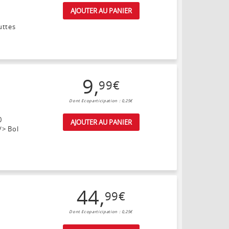
AJOUTER AU PANIER
uttes
9
,
99
€
Dont Ecoparticipation : 0,25€
0
AJOUTER AU PANIER
/> Bol
44
,
99
€
Dont Ecoparticipation : 0,25€