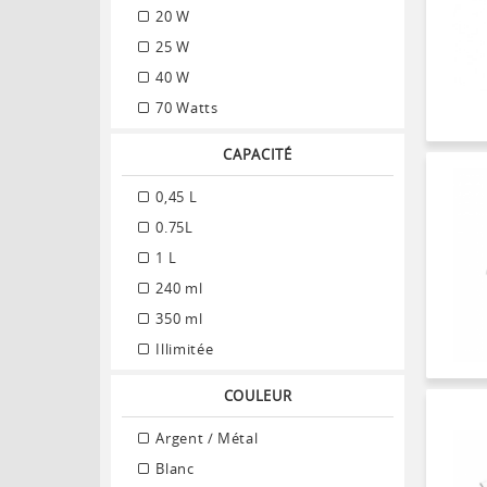
20 W
25 W
40 W
70 Watts
CAPACITÉ
0,45 L
0.75L
1 L
240 ml
350 ml
Illimitée
COULEUR
Argent / Métal
Blanc