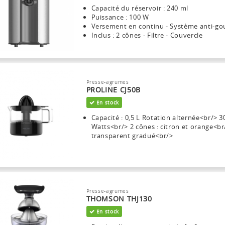
Capacité du réservoir : 240 ml
Puissance : 100 W
Versement en continu - Système anti-go
Inclus : 2 cônes - Filtre - Couvercle
Presse-agrumes
PROLINE CJ50B
En stock
Capacité : 0,5 L Rotation alternée<br/> 3
Watts<br/> 2 cônes : citron et orange<br
transparent gradué<br/>
Presse-agrumes
THOMSON THJ130
En stock