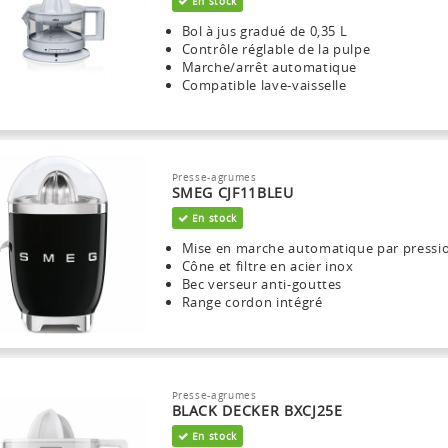
En stock
Bol à jus gradué de 0,35 L
Contrôle réglable de la pulpe
Marche/arrêt automatique
Compatible lave-vaisselle
Presse-agrumes
SMEG CJF11BLEU
En stock
Mise en marche automatique par pressi
Cône et filtre en acier inox
Bec verseur anti-gouttes
Range cordon intégré
Presse-agrumes
BLACK DECKER BXCJ25E
En stock