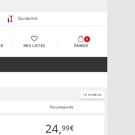
Durabilité
0
ER
MES LISTES
PANIER
16 modèles
Nouveautés
24
,
99
€