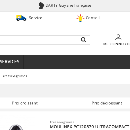
DARTY Guyane française
Service
Conseil
ME CONNECT
SERVICES
Presse-agrumes
Prix croissant
Prix décroissant
Presse-agrumes
MOULINEX PC120870 ULTRACOMPACT