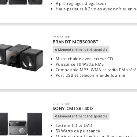
9 pré-réglages d'égaliseur
Haut-parleurs à 2 voies avec boîtier en b
Chaîne Hifi
BRANDT MCB5000BT
Momentanément indisponible
Micro chaîne avec lecteur CD
Puissance 10 Watts RMS
Compatible MP3, WMA et radio FM stér
Port USB et télécommande fournie
Chaîne Hifi
SONY CMTSBT40D
Momentanément indisponible
Lecteur CD et DVD
50 Watts de puissance
Musique sans fil grâce au Bluetooth et 