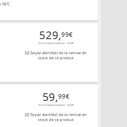
au NFC
529
,
99
€
Dont Ecoparticipation : 0,42€
Soyez alerté(e) de la remise en
stock de ce produit
59
,
99
€
Dont Ecoparticipation : 0,42€
Soyez alerté(e) de la remise en
stock de ce produit