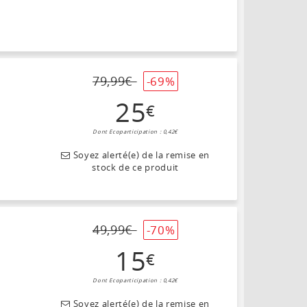
79
,
99
€
-69%
25
€
Dont Ecoparticipation : 0,42€
Soyez alerté(e) de la remise en
stock de ce produit
49
,
99
€
-70%
15
€
Dont Ecoparticipation : 0,42€
Soyez alerté(e) de la remise en