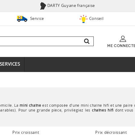
DARTY Guyane française
Service
Conseil
ME CONNECT
SERVICES
omicile. La
mini chaîne
est composée d'une mini chaîne hifi et une paire 
arables). Pour une grande pièce, privilégiez les
chaînes hifi
dont vous 
Prix croissant
Prix décroissant