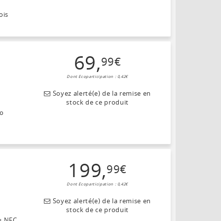
ois
69
,
99
€
Dont Ecoparticipation : 0,42€
Soyez alerté(e) de la remise en
stock de ce produit
éo
199
,
99
€
Dont Ecoparticipation : 0,42€
Soyez alerté(e) de la remise en
stock de ce produit
au NFC