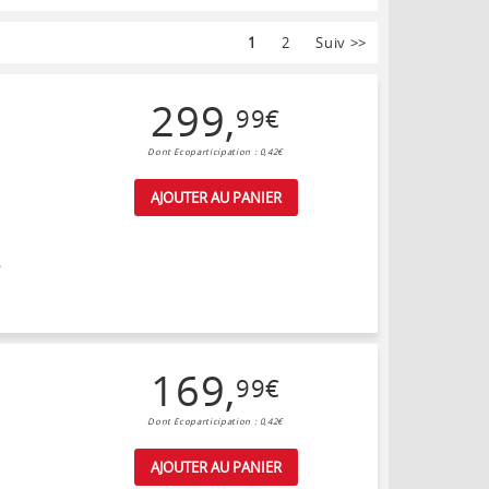
1
2
Suiv
>>
299
,
99
€
Dont Ecoparticipation : 0,42€
AJOUTER AU PANIER
/
169
,
99
€
Dont Ecoparticipation : 0,42€
AJOUTER AU PANIER