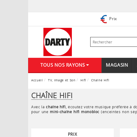
Prix
TOUS NOS RAYONS
MAGASIN
Accueil
TV, Image et Son
Hifi
Chaîne Hifi
CHAÎNE HIFI
Avec la
chaîne hifi
, écoutez votre musique préférée à d
pour une
mini-chaîne hifi monobloc
(enceintes non sép
pièce.
PRIX