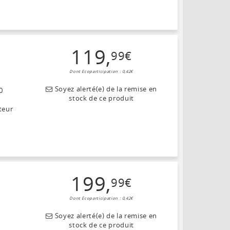
119
,
99
€
Dont Ecoparticipation : 0,42€
Soyez alerté(e) de la remise en
0
stock de ce produit
teur
199
,
99
€
Dont Ecoparticipation : 0,42€
Soyez alerté(e) de la remise en
stock de ce produit