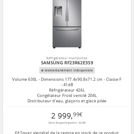
Réfrigérateur multiportes
SAMSUNG RF23R62E3S9
Momentanément indisponible
Volume 630L - Dimensions 177.4x90.8x71.2 cm - Classe F
- 41dB
Réfrigérateur 426L
Congélateur Froid ventilé 204L
Distributeur d’eau, glaçons et glace pilée
2 999
,
99
€
Dont Ecoparticipation : 8,33€
Soyez alerté(e) de la remise en stock de ce produit