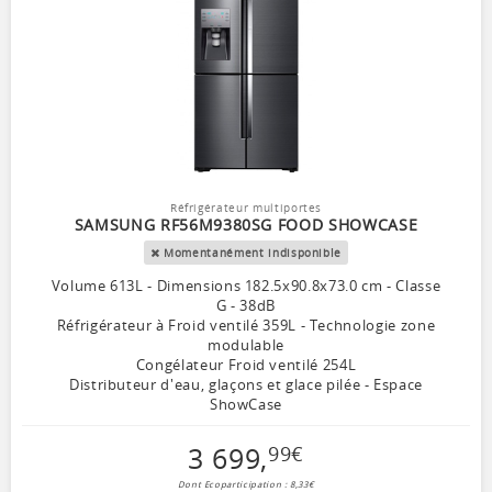
Réfrigérateur multiportes
SAMSUNG RF56M9380SG FOOD SHOWCASE
Momentanément indisponible
Volume 613L - Dimensions 182.5x90.8x73.0 cm - Classe
G - 38dB
Réfrigérateur à Froid ventilé 359L - Technologie zone
modulable
Congélateur Froid ventilé 254L
Distributeur d'eau, glaçons et glace pilée - Espace
ShowCase
3 699
,
99
€
Dont Ecoparticipation : 8,33€