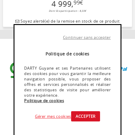
4 999
,
99
€
Dont Ecoparticipation : 8,33€
Soyez alerté(e) de la remise en stock de ce produit
Continuer sans accepter
PAIEMENT SÉCURISÉ
Politique de cookies
DARTY Guyane et ses Partenaires utilisent
des cookies pour vous garantir la meilleure
navigation possible, vous proposer des
offres et services personnalisés et réaliser
En savoir plus
des statistiques de visite pour améliorer
votre expérience.
Politique de cookies
Gérer mes cookies
ACCEPTER