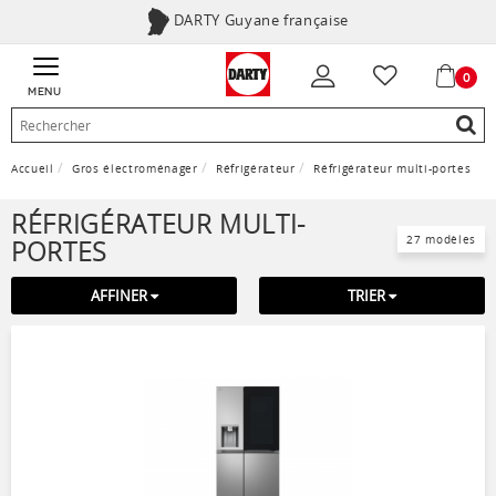
DARTY Guyane française
0
MENU
Accueil
Gros électroménager
Réfrigérateur
Réfrigérateur multi-portes
RÉFRIGÉRATEUR MULTI-
27 modèles
PORTES
AFFINER
TRIER