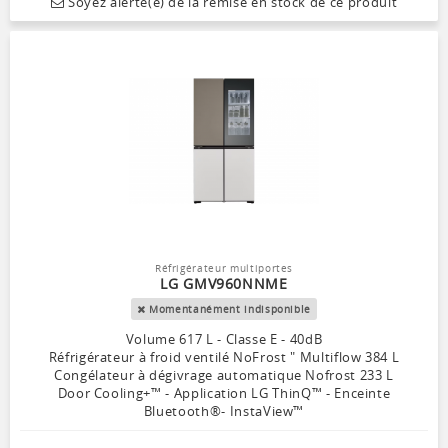
Soyez alerté(e) de la remise en stock de ce produit
Réfrigérateur multiportes
LG GMV960NNME
Momentanément indisponible
Volume 617 L - Classe E - 40dB
Réfrigérateur à froid ventilé NoFrost " Multiflow 384 L
Congélateur à dégivrage automatique Nofrost 233 L
Door Cooling+™ - Application LG ThinQ™ - Enceinte
Bluetooth®- InstaView™