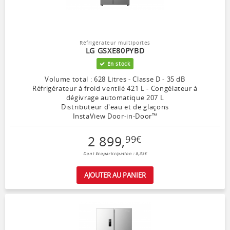
Réfrigérateur multiportes
LG GSXE80PYBD
En stock
Volume total : 628 Litres - Classe D - 35 dB
Réfrigérateur à froid ventilé 421 L - Congélateur à
dégivrage automatique 207 L
Distributeur d'eau et de glaçons
InstaView Door-in-Door™
2 899
,
99
€
Dont Ecoparticipation : 8,33€
AJOUTER AU PANIER