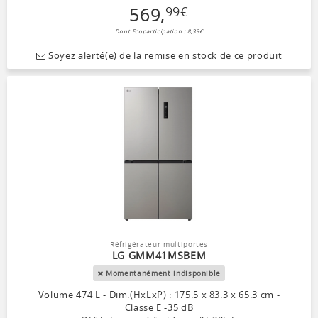
569
,
99
€
Dont Ecoparticipation : 8,33€
Soyez alerté(e) de la remise en stock de ce produit
Réfrigérateur multiportes
LG GMM41MSBEM
Momentanément indisponible
Volume 474 L - Dim.(HxLxP) : 175.5 x 83.3 x 65.3 cm -
Classe E -35 dB