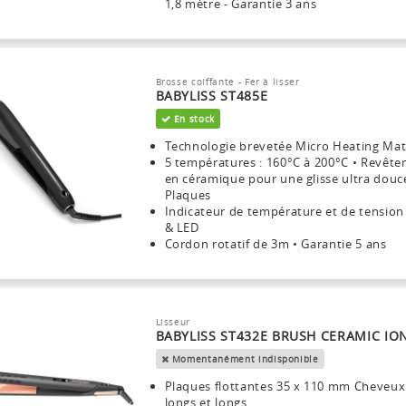
1,8 mètre - Garantie 3 ans
Brosse coiffante - Fer à lisser
BABYLISS ST485E
En stock
Technologie brevetée Micro Heating Mat
5 températures : 160°C à 200°C • Revêt
en céramique pour une glisse ultra douc
Plaques
Indicateur de température et de tension
& LED
Cordon rotatif de 3m • Garantie 5 ans
Lisseur
BABYLISS ST432E BRUSH CERAMIC IO
Momentanément indisponible
Plaques flottantes 35 x 110 mm Cheveux
longs et longs