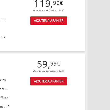
119
,
99
€
Dont Ecoparticipation : 0,25€
 mm
AJOUTER AU PANIER
apis
59
,
99
€
Dont Ecoparticipation : 0,25€
e 20
AJOUTER AU PANIER
ate -
iffure
otatif