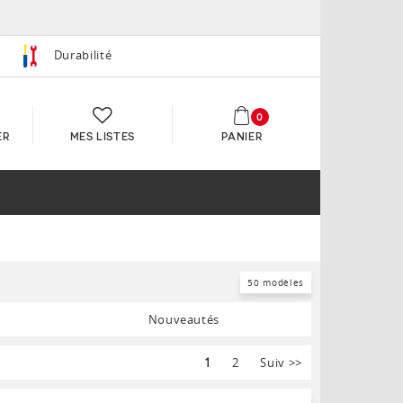
Durabilité
0
ER
MES LISTES
PANIER
50 modèles
Nouveautés
1
2
Suiv
>>