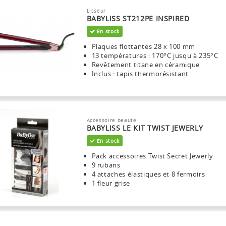
Lisseur
BABYLISS ST212PE INSPIRED
En stock
Plaques flottantes 28 x 100 mm
13 températures : 170°C jusqu'à 235°C
Revêtement titane en céramique
Inclus : tapis thermorésistant
Accessoire beauté
BABYLISS LE KIT TWIST JEWERLY
En stock
Pack accessoires Twist Secret Jewerly
9 rubans
4 attaches élastiques et 8 fermoirs
1 fleur grise