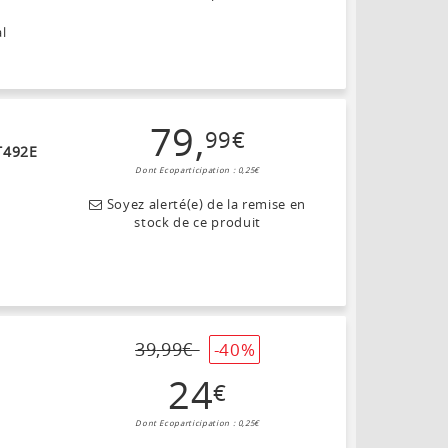
al
79
,
99
€
T492E
Dont Ecoparticipation : 0,25€
Soyez alerté(e) de la remise en
stock de ce produit
39
,
99
€
-40%
24
€
Dont Ecoparticipation : 0,25€