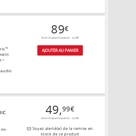
89
€
Dont Ecoparticipation : 0,25€
rix™
AJOUTER AU PANIER
ement
e •
 audio
49
,
99
€
NIC
Dont Ecoparticipation : 0,25€
Soyez alerté(e) de la remise en
 mi-
stock de ce produit