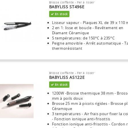
Brosse coiffante - Fer à lisser
BABYLISS ST496E
En stock
Lisseur vapeur - Plaques XL de 39 x 110
2 en 1: lisse et boucle - Revêtement en
Diamant Céramique
5 températures: de 150°C à 235°C
Peigne amovible - Arrêt automatique - T
thermorésistant
Brosse coiffante - Fer à lisser
BABYLISS AS122E
En stock
1200W -Brosse thermique 38 mm - Bross
mm à poils doux
Brosse 25 mm à picots rigides - Brosse pl
Céramique
3 températures - Air frais pour fixer la co
- Fonction ionique anti-frisottis
Fonction ionique anti-frisottis - Cordon r