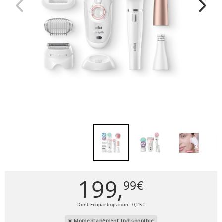
199
,
99
€
Dont Ecoparticipation :
0
,
25
€
Momentanément indisponible