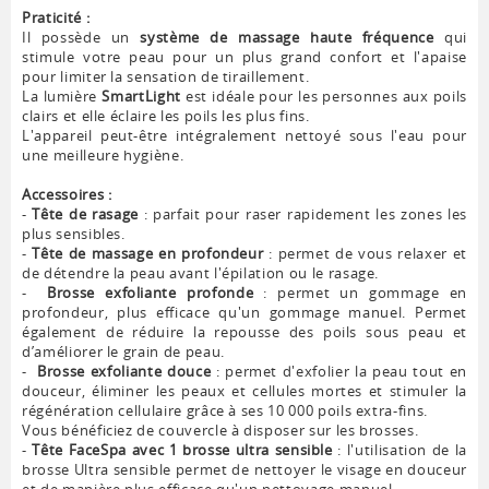
Praticité :
Il possède un
système de massage haute fréquence
qui
stimule votre peau pour un plus grand confort et l'apaise
pour limiter la sensation de tiraillement.
La lumière
SmartLight
est idéale pour les personnes aux poils
clairs et elle éclaire les poils les plus fins.
L'appareil peut-être intégralement nettoyé sous l'eau pour
une meilleure hygiène.
Accessoires :
-
Tête de rasage
: parfait pour raser rapidement les zones les
plus sensibles.
-
Tête de massage en profondeur
: permet de vous relaxer et
de détendre la peau avant l'épilation ou le rasage.
-
Brosse exfoliante profonde
: permet un gommage en
profondeur, plus efficace qu'un gommage manuel. Permet
également de réduire la repousse des poils sous peau et
d’améliorer le grain de peau.
-
Brosse exfoliante douce
: permet d'exfolier la peau tout en
douceur, éliminer les peaux et cellules mortes et stimuler la
régénération cellulaire grâce à ses 10 000 poils extra-fins.
Vous bénéficiez de couvercle à disposer sur les brosses.
-
Tête FaceSpa avec 1 brosse ultra sensible
: l'utilisation de la
brosse Ultra sensible permet de nettoyer le visage en douceur
et de manière plus efficace qu'un nettoyage manuel.